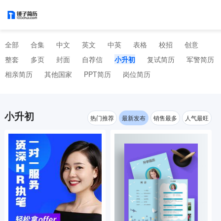
全部
合集
中文
英文
中英
表格
校招
创意
整套
多页
封面
自荐信
小升初
复试简历
军警简历
相亲简历
其他国家
PPT简历
岗位简历
小升初
热门推荐
最新发布
销售最多
人气最旺