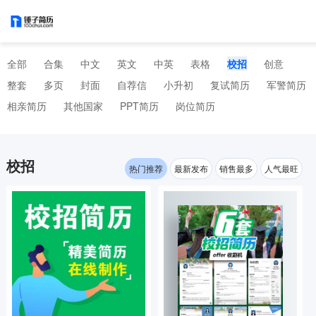
全部
合集
中文
英文
中英
表格
校招
创意
整套
多页
封面
自荐信
小升初
复试简历
军警简历
相亲简历
其他国家
PPT简历
岗位简历
校招
热门推荐
最新发布
销售最多
人气最旺