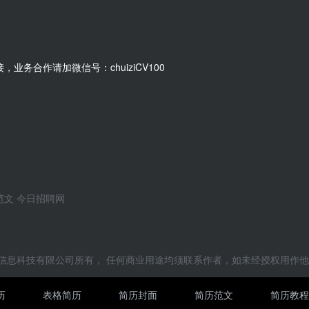
，业务合作请加微信号：chuiziCV100
范文
今日招聘网
鲸信息科技有限公司所有， 任何商业用途均须联系作者，如未经授权用作
历
表格简历
简历封面
简历范文
简历教程