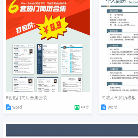
6套热门简历合集套装
简洁大气简历模板
word
中文
word