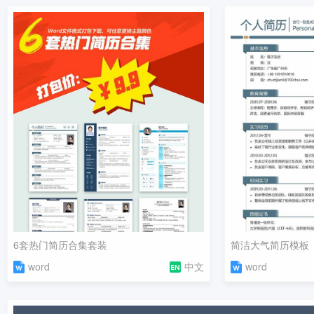
6套热门简历合集套装
简洁大气简历模板
word
中文
word