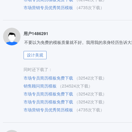
市场营销专员优秀简历模板
（4735次下载）
用户1486291
不要以为免费的模板质量就不好。我用我的亲身经历告诉大
设计美观
同时还下载了：
市场专员简历模板免费下载
（32542次下载）
销售顾问简历模板
（234524次下载）
市场专员简历模板免费下载
（32542次下载）
市场专员简历模板免费下载
（32542次下载）
市场营销专员优秀简历模板
（4735次下载）