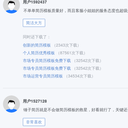
用户1592437
不单单简历模板质量好，而且客服小姐姐的服务态度也超级
简洁大方
同时还下载了：
创新的简历模板
（2343次下载）
个人简历优秀模板
（87561次下载）
市场专员简历模板免费下载
（32542次下载）
市场专员简历模板免费下载
（32542次下载）
市场运营专员简历模板
（34534次下载）
用户1527128
锤子简历就是不会做简历模板的救星，好看就行了，关键还
非常喜欢