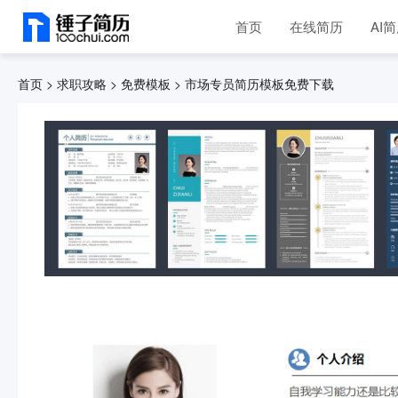
首页
在线简历
AI
首页 >
求职攻略 >
免费模板 >
市场专员简历模板免费下载