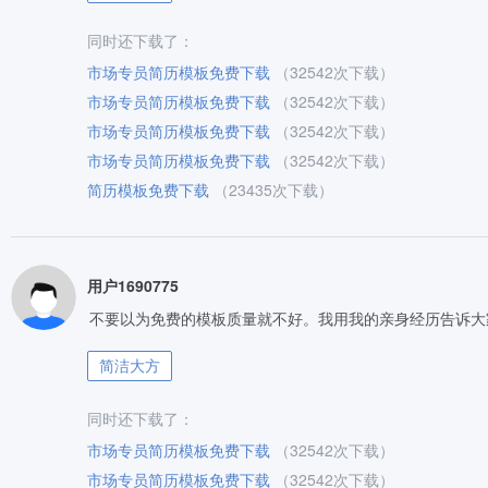
同时还下载了：
市场专员简历模板免费下载
（32542次下载）
市场专员简历模板免费下载
（32542次下载）
市场专员简历模板免费下载
（32542次下载）
市场专员简历模板免费下载
（32542次下载）
简历模板免费下载
（23435次下载）
用户1690775
不要以为免费的模板质量就不好。我用我的亲身经历告诉大
简洁大方
同时还下载了：
市场专员简历模板免费下载
（32542次下载）
市场专员简历模板免费下载
（32542次下载）