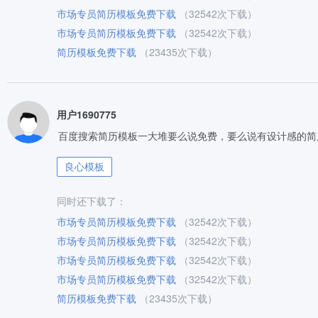
市场专员简历模板免费下载
（32542次下载）
市场专员简历模板免费下载
（32542次下载）
简历模板免费下载
（23435次下载）
用户1690775
百度搜索简历模板一大堆要么说免费，要么说有设计感的简
良心模板
同时还下载了：
市场专员简历模板免费下载
（32542次下载）
市场专员简历模板免费下载
（32542次下载）
市场专员简历模板免费下载
（32542次下载）
市场专员简历模板免费下载
（32542次下载）
简历模板免费下载
（23435次下载）