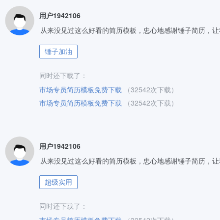
用户1942106
从来没见过这么好看的简历模板，忠心地感谢锤子简历，让
锤子加油
同时还下载了：
市场专员简历模板免费下载
（32542次下载）
市场专员简历模板免费下载
（32542次下载）
用户1942106
从来没见过这么好看的简历模板，忠心地感谢锤子简历，让
超级实用
同时还下载了：