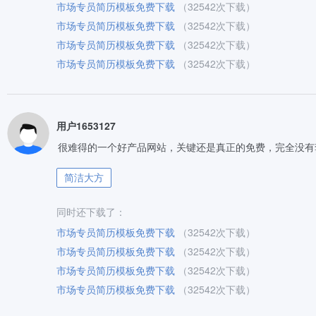
市场专员简历模板免费下载
（32542次下载）
市场专员简历模板免费下载
（32542次下载）
市场专员简历模板免费下载
（32542次下载）
市场专员简历模板免费下载
（32542次下载）
用户1653127
很难得的一个好产品网站，关键还是真正的免费，完全没有
简洁大方
同时还下载了：
市场专员简历模板免费下载
（32542次下载）
市场专员简历模板免费下载
（32542次下载）
市场专员简历模板免费下载
（32542次下载）
市场专员简历模板免费下载
（32542次下载）