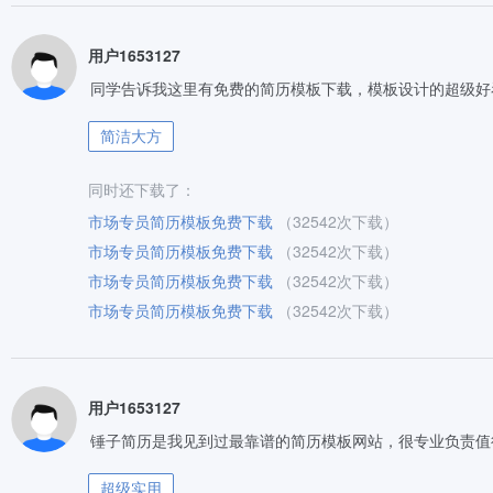
用户1653127
同学告诉我这里有免费的简历模板下载，模板设计的超级好
简洁大方
同时还下载了：
市场专员简历模板免费下载
（32542次下载）
市场专员简历模板免费下载
（32542次下载）
市场专员简历模板免费下载
（32542次下载）
市场专员简历模板免费下载
（32542次下载）
用户1653127
锤子简历是我见到过最靠谱的简历模板网站，很专业负责值
超级实用