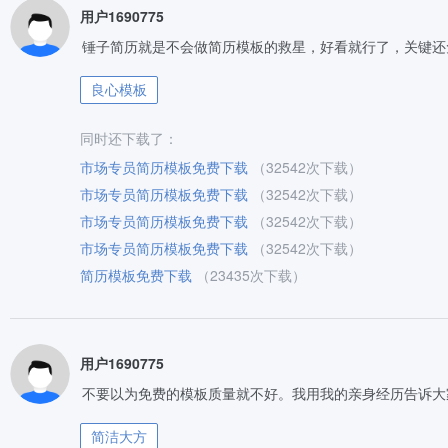
用户1690775
锤子简历就是不会做简历模板的救星，好看就行了，关键还
良心模板
同时还下载了：
市场专员简历模板免费下载
（32542次下载）
市场专员简历模板免费下载
（32542次下载）
市场专员简历模板免费下载
（32542次下载）
市场专员简历模板免费下载
（32542次下载）
简历模板免费下载
（23435次下载）
用户1690775
不要以为免费的模板质量就不好。我用我的亲身经历告诉大
简洁大方