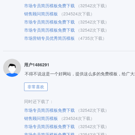
市场专员简历模板免费下载
（32542次下载）
销售顾问简历模板
（234524次下载）
市场专员简历模板免费下载
（32542次下载）
市场专员简历模板免费下载
（32542次下载）
市场营销专员优秀简历模板
（4735次下载）
用户1486291
不得不说这是一个好网站，提供这么多的免费模板，给广大
非常喜欢
同时还下载了：
市场专员简历模板免费下载
（32542次下载）
销售顾问简历模板
（234524次下载）
市场专员简历模板免费下载
（32542次下载）
市场专员简历模板免费下载
（32542次下载）