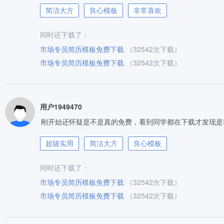
简洁大方
良心模板
非常喜欢
同时还下载了：
市场专员简历模板免费下载
（32542次下载）
市场专员简历模板免费下载
（32542次下载）
用户1949470
刚开始还怀疑是不是真的免费，看到同学都在下载才发现是
超级实用
简洁大方
良心模板
同时还下载了：
市场专员简历模板免费下载
（32542次下载）
市场专员简历模板免费下载
（32542次下载）