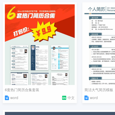
6套热门简历合集套装
简洁大气简历模板
word
中文
word