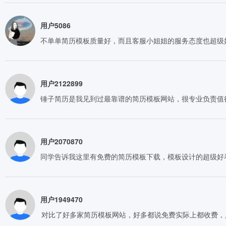
用户5086
不单单简历模板质量好，而且客服小姐姐的服务态度也超级
用户2122899
锤子简历是我见到过最靠谱的简历模板网站，很专业负责值
用户2070870
同学告诉我这里有免费的简历模板下载，模板设计的超级好
用户1949470
对比了好多家简历模板网站，好多都说免费实际上都收费，