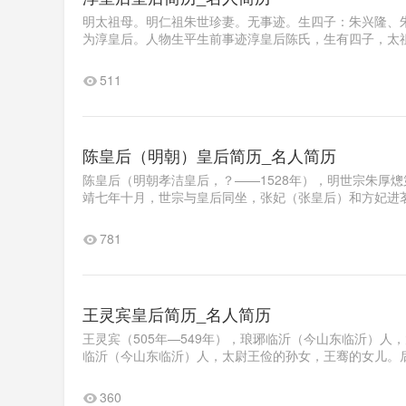
明太祖母。明仁祖朱世珍妻。无事迹。生四子：朱兴隆、朱
为淳皇后。人物生平生前事迹淳皇后陈氏，生有四子，太祖
511
陈皇后（明朝）皇后简历_名人简历
陈皇后（明朝孝洁皇后，？——1528年），明世宗朱厚
靖七年十月，世宗与皇后同坐，张妃（张皇后）和方妃进茗
781
王灵宾皇后简历_名人简历
王灵宾（505年—549年），琅琊临沂（今山东临沂）人
临沂（今山东临沂）人，太尉王俭的孙女，王骞的女儿。后
360