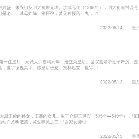
兴盛、朱兴祖及明太祖朱元璋。洪武元年（1368年），明太祖追封谥号
是老二。其母姓陈，刚怀孕，梦见神授药一丸，..1
2022/05/14
皇
熜第一任皇后，元城人。嘉靖元年，册立为皇后。世宗嘉靖帝性子严厉。嘉
，世宗循视其手。陈皇后恚怒，投杯起立。世宗..1
2022/05/13
皇
，太尉王俭的孙女，王骞的女儿。生平介绍王灵宾（505年—549年），琅
幼而柔明淑德，叔父暕见之曰：“吾家女师也..1
2022/05/13
皇