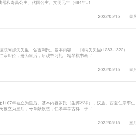
和寿昌公主、代国公主。文明元年（684年..1
2022/05/15
皇
事事理或阿那失失里，弘吉剌氏。基本内容 阿纳失失里(1283-1322)
仁宗即位，册为皇后，后观书习礼，精琴棋书画..1
2022/05/15
皇
1167年被立为皇后。基本内容罗氏（生猝不详），汉族。西夏仁宗李仁
氏被立为皇后，号章献钦慈，仁孝年享古稀，于..1
2022/05/15
皇