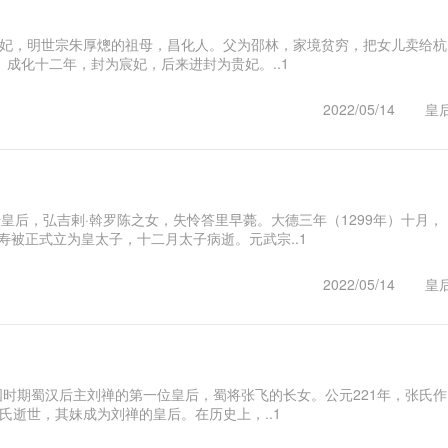
深贵妃，明世宗朱厚熜的祖母，昌化人。父为邵林，家境贫穷，把女儿卖给杭
成化十二年，封为宸妃，后来进封为贵妃。..1
2022/05/14
皇
册皇后，弘吉剌·斡罗陈之女，失怜答里早薨。大德三年（1299年）十月，
寿被正式立为皇太子，十二月太子病逝。元武宗..1
2022/05/14
皇
国时期蜀汉后主刘禅的第一位皇后，蜀将张飞的长女。公元221年，张氏作
张氏逝世，其妹成为刘禅的皇后。在历史上，..1