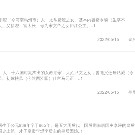
南阳翟（今河南禹州市）人，太常褚澄之女。基本内容褚令璩（生卒不
。父褚澄，官太长；母为宋文帝之女庐江公主。..1
2022/05/15
皇
谷县）人，十六国时期杰出的女政治家，大姓尹文之女，曾随父迁居姑藏（今
。初嫁扶风（今陕西泾阳）仕宦马元正，..1
2022/05/15
皇
生于公元936年卒于965年。是五大周后代十国后期南唐国主李煜的皇后
史上第一才子皇帝李煜李后主的皇后因娘..1