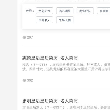
分类：
文化艺术
演艺明星
商业经济
科学家
沮皇后皇后简历_名人简历
国外名人
军事人物
沮皇后，本名不详，隋末农民起义中定杨可汗刘武周的结
业十三年（617年），刘武周因为和太守王仁恭的侍女私通
297
惠德皇后皇后简历_名人简历
段氏（？―399），后燕皇帝慕容宝皇后。鲜卑族人。慕
溃。四月廿六，逃到龙城的慕容宝被大臣兰汗用计诱去杀害
302
肃明皇后皇后简历_名人简历
肃明皇后刘氏（？一693年），唐睿宗李旦的皇后，是