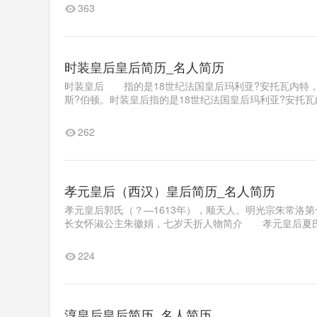
363
时装皇后皇后简历_名人简历
时装皇后 指的是18世纪法国皇后玛利亚?安托瓦内特
斯?伯顿。时装皇后指的是18世纪法国皇后玛利亚?安托瓦
262
孝元皇后（西汉）皇后简历_名人简历
孝元皇后郭氏（？—1613年），顺天人。明光宗朱常洛
长女怀淑公主朱徽娟，七岁夭折人物简介 孝元皇后夏氏
224
淳皇后皇后简历_名人简历