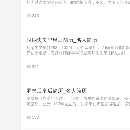
刘氏以宫女的身份进入当时的相王府，不久，生下长子李成器
245
阿纳失失里皇后简历_名人简历
阿纳失失里(1283―1322)，元仁宗皇后，又译作阿娜
元仁宗皇后，又译作阿娜事事理或阿那失失里,姓弘吉剌，
281
罗皇后皇后简历_名人简历
罗皇后（生卒年不详），汉族。西夏仁宗李仁孝皇后。公元
孝皇后。公元1167年被立后。仁宗李仁孝皇后辞世后，罗
533