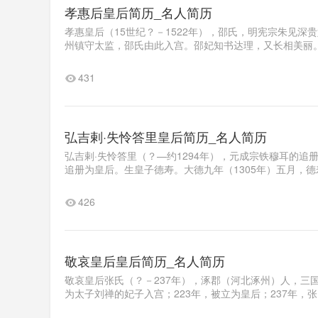
孝惠后皇后简历_名人简历
孝惠皇后（15世纪？－1522年），邵氏，明宪宗朱见
州镇守太监，邵氏由此入宫。邵妃知书达理，又长相美丽。
431
弘吉剌·失怜答里皇后简历_名人简历
弘吉剌·失怜答里（？—约1294年），元成宗铁穆耳的追
追册为皇后。生皇子德寿。大德九年（1305年）五月，德
426
敬哀皇后皇后简历_名人简历
敬哀皇后张氏（？－237年），涿郡（河北涿州）人，三
为太子刘禅的妃子入宫；223年，被立为皇后；237年，