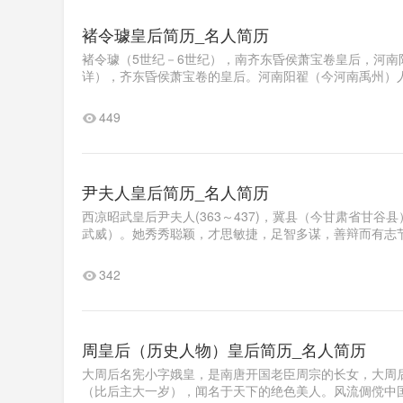
褚令璩皇后简历_名人简历
褚令璩（5世纪－6世纪），南齐东昏侯萧宝卷皇后，河
详），齐东昏侯萧宝卷的皇后。河南阳翟（今河南禹州）人
449
尹夫人皇后简历_名人简历
西凉昭武皇后尹夫人(363～437)，冀县（今甘肃省甘
武威）。她秀秀聪颖，才思敏捷，足智多谋，善辩而有志节
342
周皇后（历史人物）皇后简历_名人简历
大周后名宪小字娥皇，是南唐开国老臣周宗的长女，大周后
（比后主大一岁），闻名于天下的绝色美人。风流倜傥中国