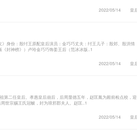
2022/05/14
皇
义》身份：殷纣王原配皇后演员：金巧巧丈夫：纣王儿子：殷郊、殷洪情
《封神榜》）卢玲金巧巧饰姜王后（范冰冰版..1
2022/05/14
皇
宋太祖第二任皇后。孝惠皇后崩后，后周显德五年，赵匡胤为殿前检点校，迎
周世宗赐王氏冠帔，封为琅邪郡夫人。赵匡..1
2022/05/14
皇