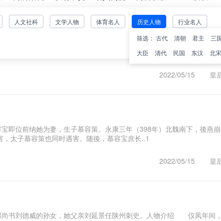
人文社科
文学人物
体育名人
历史人物
行业名人
筛选：
古代
清朝
君主
三
发之妻、正室，后成为皇后沮氏是马邑鹰扬府校尉刘武周的妻子，隋朝?
，事发后杀王仁恭反隋。刘武周投靠突厥..1
大臣
清代
民国
东汉
北
2022/05/15
皇
容宝即位前纳她为妻，生子慕容策。永康三年（398年）北魏南下，後燕崩
，太子慕容策也同时遇害。随後，慕容宝庶长..1
2022/05/15
皇
刑部尚书刘德威的孙女，她父亲刘延景任陕州刺史。人物介绍 仪凤年间