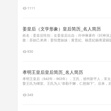
1111
姜皇后（文学形象）皇后简历_名人简历
姓名：姜皇后性别：女姜皇后出自：许仲琳著作《封神演
敌：苏妲己弟弟：姜恒楚妹妹：黄贵妃、杨贵妃杨青梁丽版
930
孝明王皇后皇后简历_名人简历
孝明王皇后（942年－963年），王氏，邠州新平人，
娶王氏为继室。王氏为人“恭勤不懈，仁慈御下”。后来，后
349