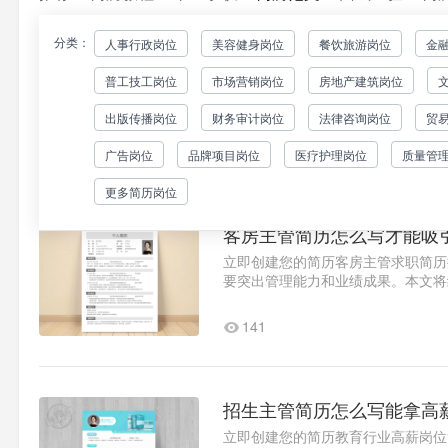
分类：
人事行政岗位
美容健身岗位
餐饮旅游岗位
金
客服主管简历怎么写才能脱
普工技工岗位
市场营销岗位
房地产建筑岗位
立即创建您的简历客服主管简历撰写
个经过实战检验的优秀范例（附详细
出版传播岗位
财务审计岗位
法律咨询岗位
贸
向精准化范例中所有简历均..1
166
广告岗位
品牌项目岗位
医疗护理岗位
质量管
更多简历岗位
客房主管简历怎么写才能吸
立即创建您的简历客房主管求职简历
要突出管理能力和业绩成果。本文将
化技巧1.求职意向精准定位案..1
141
招生主管简历怎么写能拿高
立即创建您的简历教育行业高薪岗位