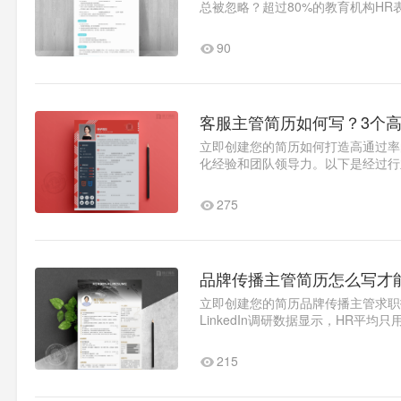
总被忽略？超过80%的教育机构HR
本文将..1
90
客服主管简历如何写？3个
立即创建您的简历如何打造高通过率
化经验和团队领导力。以下是经过行
巧。范例一：资深客服经理转型..1
275
品牌传播主管简历怎么写才
立即创建您的简历品牌传播主管求职
LinkedIn调研数据显示，HR
果量化能力，传统简历模板已无法满.
215