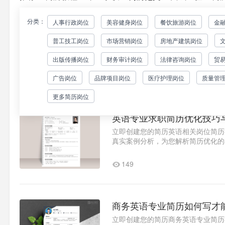
分类：
人事行政岗位
美容健身岗位
餐饮旅游岗位
金
英语专业如何优化客服求职
普工技工岗位
市场营销岗位
房地产建筑岗位
立即创建您的简历英语专业客服简历
要突出以下核心要素：一、求职意向
出版传播岗位
财务审计岗位
法律咨询岗位
贸
注"期望薪资6k-8k"的..1
243
广告岗位
品牌项目岗位
医疗护理岗位
质量管
更多简历岗位
英语专业求职简历优化技巧
立即创建您的简历英语相关岗位简历
真实案例分析，为您解析简历优化的
国企业英语编辑岗位时，建..1
149
商务英语专业简历如何写才
立即创建您的简历商务英语专业简历