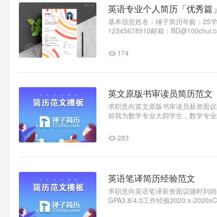
英语专业个人简历「优秀篇
基本信息姓名：锤子简历年龄：25
12345678910邮箱：BD@10
入职时间：随时到岗教育背景学校名称
174
英文原版书审读员简历范文
求职意向英文原版书审读员薪资面议随时
前我为数学专业大四学生，数学专业
识较好；大二我进入学生会做..1
283
英语笔译简历经验范文
求职意向英语笔译薪资面议随时到岗教育
GPA3.8/4.0工作经验2020.x-20
通话二甲自我评价熟悉办公室行..1