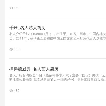
669
千钰_名人艺人简历
名人介绍千钰（1989年1月-），出生于广东省广州市，中国内地女
员。2011年，获得第五届和谐中国全国文化艺术形象代言人选拔赛
385
棒棒糖威廉_名人艺人简历
名人介绍台湾综艺节目《模范棒棒堂》六个主要（固定）男孩（艺人）
游泳喜欢看电影(其实就跟普通人一样吧)专长...竞技啦啦队口头禅..
482