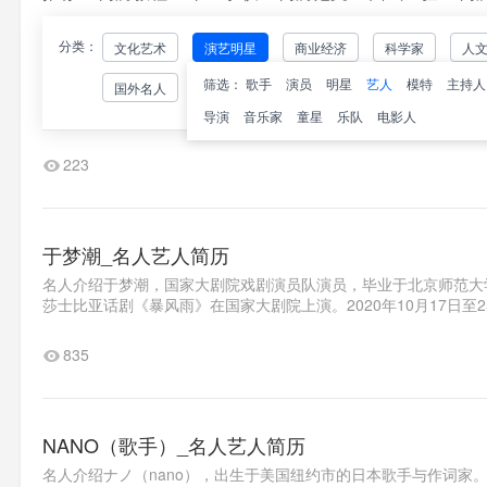
分类：
文化艺术
演艺明星
商业经济
科学家
人
Michaelkocianova_名人艺人简历
筛选：
歌手
演员
明星
艺人
模特
主持人
国外名人
军事人物
名人介绍MichaelaKocianova是2007年维多利亚的秘密(VICT
MichaelaKocianova气质高贵，更是高级定制品牌的宠儿，无论是Christ
导演
音乐家
童星
乐队
电影人
223
于梦潮_名人艺人简历
名人介绍于梦潮，国家大剧院戏剧演员队演员，毕业于北京师范大学公共
莎士比亚话剧《暴风雨》在国家大剧院上演。2020年10月17日至
835
NANO（歌手）_名人艺人简历
名人介绍ナノ（nano），出生于美国纽约市的日本歌手与作词家。最