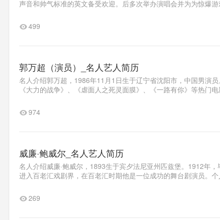
声音和帅气标准的英文备受欢迎。后多次举办演唱会并为为惊爆游戏
499
郭万超（演员）_名人艺人简历
名人介绍郭万超，1986年11月1日生于辽宁省沈阳市，中国男演
《大力的战争》、《虐面人之死灵面膜》、《一路有你》等热门电影
974
威廉·鲍威尔_名人艺人简历
名人介绍威廉·鲍威尔，1893生于宾夕法尼亚州匹兹堡。1912年
进入百老汇戏剧界，在百老汇时期他是一位成功的舞台剧演员。个人介
269