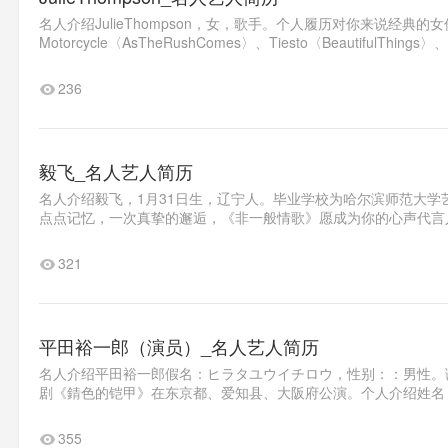
名人介绍JulieThompson，女，歌手。个人履历对你来说经典的女伶舞
Motorcycle〈AsTheRushComes〉、Tiesto〈BeautifulTh
236
毅飞_名人艺人简历
名人介绍毅飞，1月31日生，辽宁人。毕业学校为哈尔滨师范大
点点记忆，一次真挚的邂逅，《非一般情歌》愿成为你的心声代言人
321
平田裕一郎（演员）_名人艺人简历
名人介绍平田裕一郎假名：ヒラタユウイチロウ，性别：：男性。诞生日
剧《錆色的铠甲》在东京都、爱知县、大阪府公演。个人介绍姓名：平田裕一郎
355