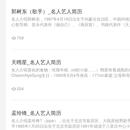
郭树东（歌手）_名人艺人简历
名人介绍郭树东，1987年4月18日出生于内蒙古自治区，中国
心智导师。音乐代表作《做自己》、《再回首》。书籍代表作《天之
709
天暳星_名人艺人简历
名人介绍喜欢的食物：吃辣年糕（et的小孩……）暳星有着成熟
CheomHyeSung生日：1990年5月4号身高：177cm家庭:父母
204
孟玲锋_名人艺人简历
名人介绍孟玲锋?（jopa），出生于北京市延庆区，大陆原创男
平1985年1月20日出生于北京市延庆区1991年就读于八里庄中心小学