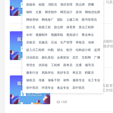
间积极参加学生会的各项活动，与其
新媒体
校园
消防员
项目管理
西点师
西餐
作任务，成功举办多次大型..1
物料
文案
网页制作
网页设计
咨询
网络优化师
185
网络营销
网络推广
团队
土建工程
图书管理员
统计员
铁路工程
甜点师
体育类
算法工程师
总管简历范文
水利
视频制作
视频审核
视觉设计
事业单位
求职意向总管山东威海薪资面议随时到岗
实验员
实施员
石油
生产管理
审核员
动画
2020.x-2020x松竹梅家具城
嵌入式工程师
内勤
猎头
航空
结构设计师
监理
活动策划
婚礼策划
会展策划
203
花艺
互联网
广播
管培生
供应链
工程师
跟单员
交通
辅导员
服务行业
风险评估
风控专员
单证员
档案员
总工程师助理简历范文
催收员
传媒
储备干部
材料
服装专业
化工专业
求职意向总工程师助理广西崇左薪资面议
初中简历
环境专业
食品专业
高中简历
（建工方向）任职致诚社部长工作经验2
处理公司事务，画设计图实..1
168