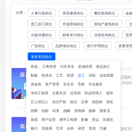
分类：
人事行政岗位
美容健身岗位
餐饮旅游岗位
金
总工项目经理简历范文
普工技工岗位
市场营销岗位
房地产建筑岗位
求职意向总工/项目经理广东深圳薪资面
工作经验2020.x-2020x锤子
出版传播岗位
财务审计岗位
法律咨询岗位
贸
线及工程资料收集整理。2..1
207
广告岗位
品牌项目岗位
医疗护理岗位
质量管
更多简历岗位
筛选：
工商管理
汽车专业
卖场经理
食品加工
总工面试简历范文
制版
给排水
工艺
租赁
总工
综拓
自如管家
求职意向总工海南琼海薪资面议随时到岗
科GPA3.8/4.0工作经验2020
资金岗
资产管理
安全员
导购
专业相关
的审核，工地现场考察、勘..1
专利工程师
注册专员
运营岗
职业经理人
值班
270
艺人经纪人
知识产权
政治
证券
招投标
招生
招商
招标
站务
战略
原画师
园林
预算员
游戏
用户运营
硬件工程师
总混工经验简历范文
影像
营运
应届生
银行
音效师
艺术
求职意向总混工上海薪资面议随时到岗教
业务
研究
宣传
汽修