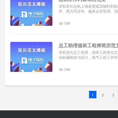
求职意向总机上海薪资面议随时到岗教育
学、西方经济学、服务运营管理、消
理学等优秀团员、全国大学生英语竞.
189
总工助理值班工程师简历范
求职意向总工助理，值班工程师北京薪资
化机械制造与设计，电气工程工作经验2
及向总工负责酒店的设施情况..1
196
1
2
3