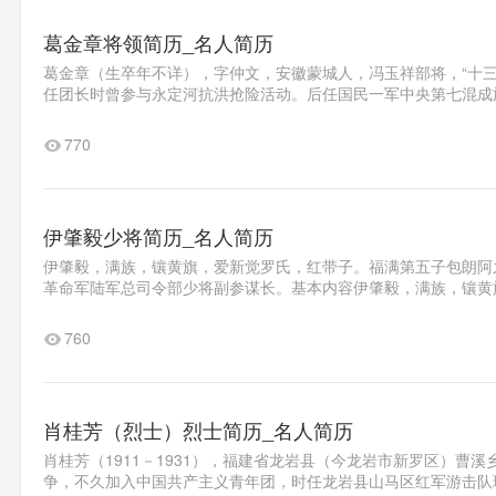
葛金章将领简历_名人简历
葛金章（生卒年不详），字仲文，安徽蒙城人，冯玉祥部将，“十三
任团长时曾参与永定河抗洪抢险活动。后任国民一军中央第七混成旅
770
伊肇毅少将简历_名人简历
伊肇毅，满族，镶黄旗，爱新觉罗氏，红带子。福满第五子包朗阿之
革命军陆军总司令部少将副参谋长。基本内容伊肇毅，满族，镶黄旗
760
肖桂芳（烈士）烈士简历_名人简历
肖桂芳（1911－1931），福建省龙岩县（今龙岩市新罗区）曹
争，不久加入中国共产主义青年团，时任龙岩县山马区红军游击队班