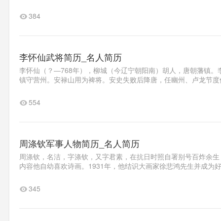
384
李怀仙武将简历_名人简历
李怀仙（？―768年），柳城（今辽宁朝阳南）胡人，唐朝藩镇。李
镇守营州。安禄山用为裨将。安史失败后降唐，任幽州、卢龙节度使
554
周涤钦军事人物简历_名人简历
周涤钦，名洁，字涤钦，又字君素，在抗日时照自署别号百炸余生，
内容他自幼喜欢诗画。1931年，他结识大画家徐悲鸿先生并成为好友
345