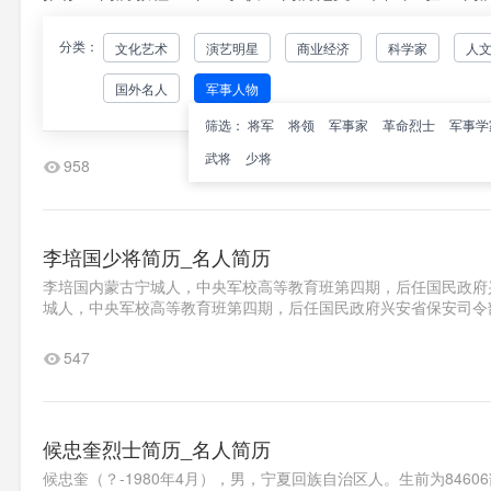
分类：
文化艺术
演艺明星
商业经济
科学家
人
赵振宇（少将）少将简历_名人简历
国外名人
军事人物
赵振宇(1912-)河南商城人，1930年5月南京中央军校第八期，
南商城人，1930年5月南京中央军校第八期，后任台湾第一军第五
筛选：
将军
将领
军事家
革命烈士
军事学
武将
少将
958
李培国少将简历_名人简历
李培国内蒙古宁城人，中央军校高等教育班第四期，后任国民政府兴安
城人，中央军校高等教育班第四期，后任国民政府兴安省保安司令
547
候忠奎烈士简历_名人简历
候忠奎（？-1980年4月），男，宁夏回族自治区人。生前为846