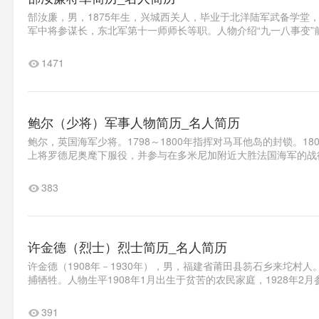
郜汝廉，男，1875年生，兴城西关人，毕业于北洋陆军武备学堂
军中将参谋长，东北军第十一师师长等职。人物介绍“九一八事变”前
1471
鲍尔（少将）军事人物简历_名人简历
鲍尔，英国海军少将。1798～1800年指挥对马耳他岛的封锁。1
上将罗德尼奥麾下服役，并参与在多米尼加附近大胜法国海军的战役（178
383
许金德（烈士）烈士简历_名人简历
许金德（1908年－1930年），男，福建省莆田县笏石乡来坨村
捕牺牲。人物生平1908年1月出生于贫苦的农民家庭，1928年2月
391