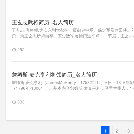
王玄志武将简历_名人简历
王玄志,唐将领.为安东副大都护、摄御史中丞、保定军及营田使
归，为王玄志所鸩而卒。安史叛军署徐归道平卢 节度，王玄志与
252
詹姆斯·麦克亨利将领简历_名人简历
詹姆斯·麦克亨利（JamesMcHenry，1753年11月16日－1
（1796年-1800年）。基本内容詹姆斯·麦克亨利，马里兰州人，17
333
1
2
3