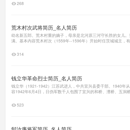
268
荒木村次武将简历_名人简历
幼名新五郎。荒木村重的嫡子，母亲是北河原三河守长胜的女儿。
满。基本内容荒木村次（1559年--1596年）开始时任茨城城主，
314
钱立华革命烈士简历_名人简历
钱立华（1921-1942）江苏武进人，中共宜兴县委干部。194
容1942年6月4日，日伪军数千人包围了宜兴的和桥、漕桥、五洞
523
郜汝廉将军简历_名人简历