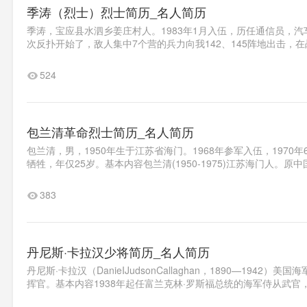
季涛（烈士）烈士简历_名人简历
季涛，宝应县水泗乡姜庄村人。1983年1月入伍，历任通信员，汽
次反扑开始了，敌人集中7个营的兵力向我142、145阵地出击，在
524
包兰清革命烈士简历_名人简历
包兰清，男，1950年生于江苏省海门。1968年参军入伍，1970
牺牲，年仅25岁。基本内容包兰清(1950-1975)江苏海门人。原
383
丹尼斯·卡拉汉少将简历_名人简历
丹尼斯·卡拉汉（DanieIJudsonCallaghan，1890—1
挥官。基本内容1938年起任富兰克林·罗斯福总统的海军侍从武官，