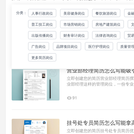
分类：
人事行政岗位
美容健身岗位
餐饮旅游岗位
金
5套专业人事专员简历模板
普工技工岗位
市场营销岗位
房地产建筑岗位
立即创建您的简历人事专员简历撰写
场中，一份优秀的人事专员简历需要
出版传播岗位
财务审计岗位
法律咨询岗位
贸
格证书实操经验呈现：重点..1
332
广告岗位
品牌项目岗位
医疗护理岗位
质量管
更多简历岗位
营业部经理简历怎么写能吸
立即创建您的简历营业部经理简历撰
业部经理这样的管理岗位，一份专业
简历的撰写技巧，并提供7个..1
91
挂号处专员简历怎么写能拿
立即创建您的简历挂号处专员简历优