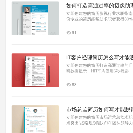
如何打造高通过率的摄像助
立即创建您的简历影视行业求职指南
份专业的简历能帮助求职者获得30
期制作岗位的优质简历。个人..1
91
IT客户经理简历怎么写才能
立即创建您的简历打造高通过率的IT客
研数据显示，HR平均仅用6秒筛选
历的核心要点。简历模板核心..1
88
市场总监简历如何写才能脱
立即创建您的简历市场运营总监求职
点突出"战略规划能力"和"团队领导
化..1