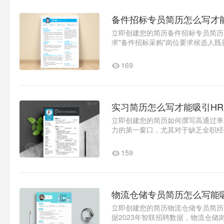
备件招标专员简历怎么写才
立即创建您的简历备件招标专员简历
求"备件招标采购"岗位要求候选人既
合型人才薪资较普通..1
169
实习简历怎么写才能吸引H
立即创建您的简历如何撰写高通过率
力的第一窗口，尤其对于缺乏全职经
本文以新闻传播专业为例，深..1
159
物流仓储专员简历怎么写能
立即创建您的简历物流仓储专员简历
据2023年智联招聘数据，物流仓储