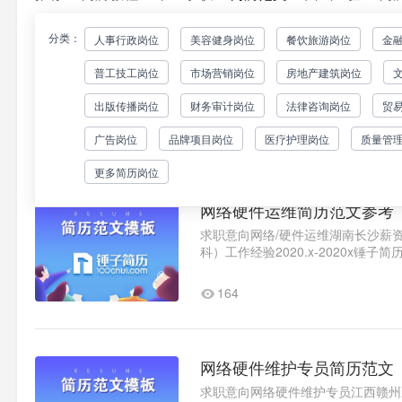
分类：
人事行政岗位
美容健身岗位
餐饮旅游岗位
金
网络硬件维护专员简历范文
普工技工岗位
市场营销岗位
房地产建筑岗位
求职意向网络硬件维护专员江西赣州薪资
在大学四年的学习过程中我们学习过计
出版传播岗位
财务审计岗位
法律咨询岗位
贸
机科学导论、电子技术基础、J..1
181
广告岗位
品牌项目岗位
医疗护理岗位
质量管
更多简历岗位
网络硬件运维简历范文参考
求职意向网络/硬件运维湖南长沙薪资面
科）工作经验2020.x-2020x
电商与视觉设计方面工作。与..1
164
网络硬件维护专员简历范文
求职意向网络硬件维护专员江西赣州薪资