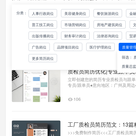
分类：
人事行政岗位
美容健身岗位
餐饮旅游岗位
金
中药质检员求职简历模板(4
普工技工岗位
市场营销岗位
房地产建筑岗位
立即创建您的简历中药质检员求职简
位类型：全职质检员●意向城市：广州●薪
出版传播岗位
财务审计岗位
法律咨询岗位
贸
中医药大学中药质量检测专..1
144
广告岗位
品牌项目岗位
医疗护理岗位
质量管
筛选：
更多简历岗位
质量总
质检员简历优化|专业跟单员
立即创建您的简历专业质检员与跟单
专员/跟单员●意向地区：广州及周
【教育背景强化】锤子简历大学|物..
106
工厂质检员简历范文：13篇
>>>免费制作简历<<<工厂质检员