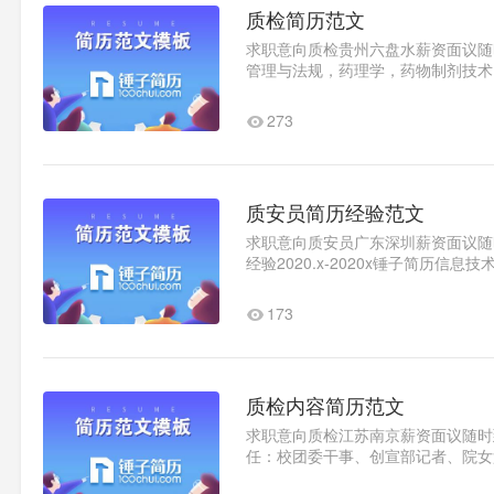
质检简历范文
求职意向质检贵州六盘水薪资面议随时到
管理与法规，药理学，药物制剂技术
药营销，药物分析，中药知..1
273
质安员简历经验范文
求职意向质安员广东深圳薪资面议随时到
经验2020.x-2020x锤子简历
放调节各个部门的工作等，..1
173
质检内容简历范文
求职意向质检江苏南京薪资面议随时到岗
任：校团委干事、创宣部记者、院女
篮球比赛、多次参加校园摄影大..1