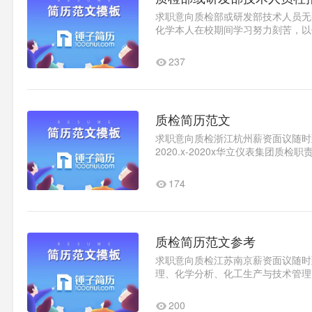
求职意向质检部或研发部技术人员无要求
化学本人在校期间学习努力刻苦，以
试，具有优秀的专业素质和较..1
237
质检简历范文
求职意向质检浙江杭州薪资面议随时到岗
2020.x-2020x华立仪表集团
程序。2020.x-2020x锤子简历信..1
174
质检简历范文参考
求职意向质检江苏南京薪资面议随时到岗
理、化学分析、化工生产与技术管理
化学及工艺学、高分子材料导论、化.
200