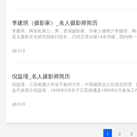
李建琪（摄影家）_名人摄影师简历
李建琪，网名虬髯公，男，资深摄影家、作家人物简介李建琪，网名
亚太摄影文化研究院执行院长，已经正常出版14本书籍，国内唯一
312
倪益瑾_名人摄影师简历
倪益瑾，江苏南通人毕业于扬州大学，中国烟草总公司原总经理、
会代表简介倪益瑾，1939年9月生于江苏南通县1959年2月参加工
519
1
2
3