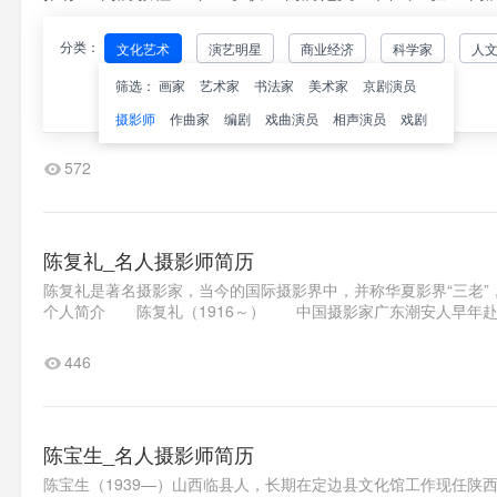
分类：
文化艺术
演艺明星
商业经济
科学家
人
蒋磊（铁血网CEO）_名人摄影师简历
筛选：
画家
艺术家
书法家
美术家
京剧演员
国外名人
军事人物
蒋磊，男，1984年出生，四川南充人，北京铁血科技有限责任公司
位;2001年创办铁血军事网站，任站长；2004年4月起筹建北京铁血科
摄影师
作曲家
编剧
戏曲演员
相声演员
戏剧
572
陈复礼_名人摄影师简历
陈复礼是著名摄影家，当今的国际摄影界中，并称华夏影界“三老
个人简介 陈复礼（1916～） 中国摄影家广东潮安人早年赴南
446
陈宝生_名人摄影师简历
陈宝生（1939—）山西临县人，长期在定边县文化馆工作现任陕