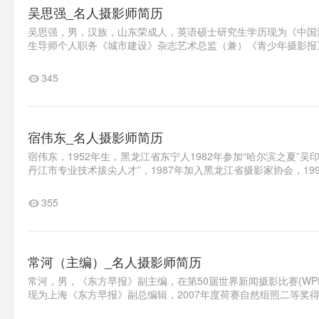
吴思强_名人摄影师简历
吴思强，男，汉族，山东荣成人，英语硕士研究生学历现为《中国
生导师个人职务《城市建设》杂志艺术总监（兼）《青少年摄影报》
345
宿伟东_名人摄影师简历
宿伟东，1952年生，黑龙江省东宁人1982年参加“哈尔滨之夏”吴
丹江市专业技术拔尖人才”，1987年加入黑龙江省摄影家协会，199
355
常河（主编）_名人摄影师简历
常河，男，《东方早报》副主编，在第50届世界新闻摄影比赛(WP
现为上海《东方早报》副总编辑，2007年度荷赛自然组照二等奖得主