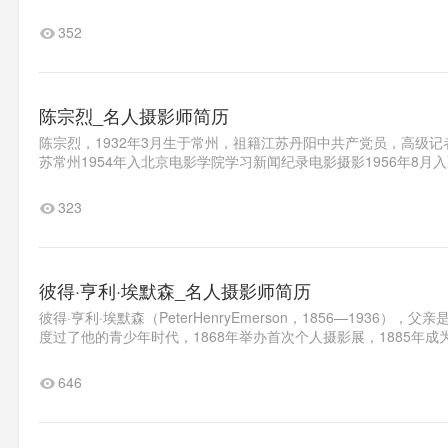
352
陈宗烈_名人摄影师简历
陈宗烈，1932年3月生于常州，祖籍江苏丹阳中共产党员，高级记
苏常州1954年入北京电影学院学习新闻纪录电影摄影1956年8月入
323
彼得·亨利·埃默森_名人摄影师简历
彼得·亨利·埃默森（PeterHenryEmerson，1856—19
度过了他的青少年时代，1868年举办首次个人摄影展，1885年成为
646