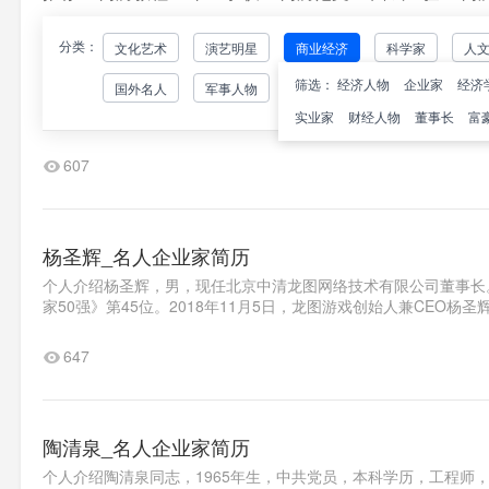
分类：
文化艺术
演艺明星
商业经济
科学家
人
余建军（CEO）_名人企业家简历
筛选：
经济人物
企业家
经济
国外名人
军事人物
个人介绍余建军，连环创业者。现任喜马拉雅FM联合创始人兼联席
吧、虚拟世界项目那里世界。2012年开始将注意力转移到移动音频
实业家
财经人物
董事长
富
607
杨圣辉_名人企业家简历
个人介绍杨圣辉，男，现任北京中清龙图网络技术有限公司董事长。2
家50强》第45位。2018年11月5日，龙图游戏创始人兼CEO杨圣
647
陶清泉_名人企业家简历
个人介绍陶清泉同志，1965年生，中共党员，本科学历，工程师