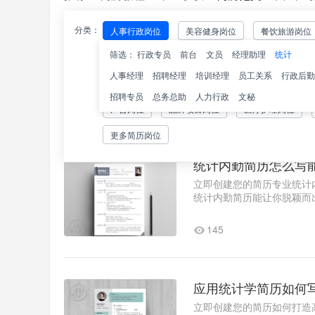
分类：
人事行政岗位
美容健身岗位
餐饮旅游岗位
数据统计分析师简历
筛选：
行政专员
前台
文员
经理助理
统计
普工技工岗位
市场营销岗位
房地产建筑岗
立即创建您的简历数据统计
突出数据思维与业务价值的
人事经理
招聘经理
培训经理
员工关系
行政后勤
出版传播岗位
财务审计岗位
法律咨询岗位
简历的核心要素价值导向：用
招聘专员
总务总助
人力行政
文秘
107
广告岗位
品牌项目岗位
医疗护理岗位
更多简历岗位
统计内勤简历怎么写
立即创建您的简历专业统计
统计内勤简历能让你脱颖而
职意向优化技巧"求职意..1
145
应用统计学简历如何
立即创建您的简历如何打造