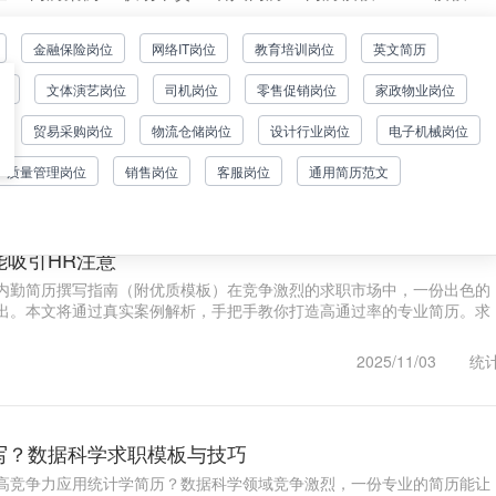
金融保险岗位
网络IT岗位
教育培训岗位
英文简历
如何写？附专业模板范文
位
文体演艺岗位
司机岗位
零售促销岗位
家政物业岗位
分析师简历撰写指南在数字化转型时代，优秀的数据统计分析师简历应当
结合。本文提供专业简历模板及撰写技巧，帮助求职者提升竞争力。优秀
贸易采购岗位
物流仓储岗位
设计行业岗位
电子机械岗位
..1
2025/11/10
统
质量管理岗位
销售岗位
客服岗位
通用简历范文
能吸引HR注意
内勤简历撰写指南（附优质模板）在竞争激烈的求职市场中，一份出色的
出。本文将通过真实案例解析，手把手教你打造高通过率的专业简历。求
2025/11/03
统
写？数据科学求职模板与技巧
高竞争力应用统计学简历？数据科学领域竞争激烈，一份专业的简历能让