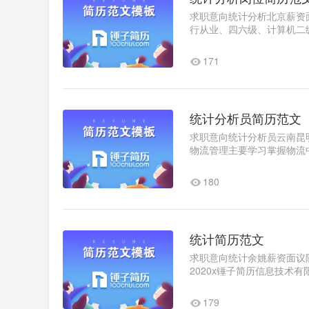
求职意向统计分析北京薪资面
行从业、四六级、计算机二
析、SPSS、MATLAB、Evie
171
统计分析员简历范文
求职意向统计分析员云南昆明
物流管理主要学习掌握物流
了采购物流，宏观和微观经..
180
统计简历范文
求职意向统计余姚薪资面议随时
2020x锤子简历信息技术
象，提高品牌知名度2：做好.
179