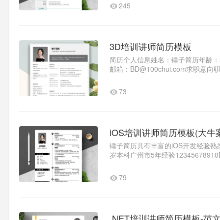
245
3D培训讲师简历模板
简历个人信息姓名：锤子简历年龄：37
邮箱：BD@100chui.com求
长沟通能力：熟练执行能力：精..1
73
iOS培训讲师简历模板(大牛
锤子简历具有丰富的iOS开发经验
岁本科广州市5年经验1234567891
熟练敬业精神精通自我评价具备扎..
79
.NET培训讲师简历模板-范