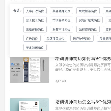
分类：
人事行政岗位
美容健身岗位
餐饮旅游岗位
金
培训讲师简历怎么写7个专
普工技工岗位
市场营销岗位
房地产建筑岗位
立即创建您的简历专业培训讲师简历
训行业，一份出色的简历能让你在众
出版传播岗位
财务审计岗位
法律咨询岗位
贸
历，因此简历的质量直接关系..1
213
广告岗位
品牌项目岗位
医疗护理岗位
质量管
更多简历岗位
培训讲师简历如何写9个优
立即创建您的简历培训讲师简历撰写
能展示您的专业能力，更是获得面试
秒筛选一份简历，因此简历质..1
149
培训讲师简历怎么写5个优
立即创建您的简历培训讲师简历撰写