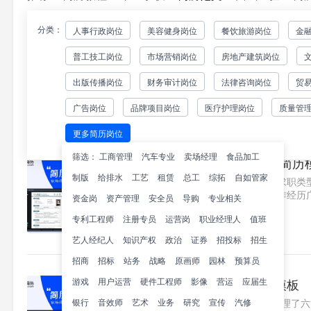
分类：
人事行政岗位
美容健身岗位
餐饮旅游岗位
金
项目管理简历模板6篇：附
普工技工岗位
市场营销岗位
房地产建筑岗位
立即创建您的简历如何打造专业项目
据统计，HR平均仅用6秒扫描一份
出版传播岗位
财务审计岗位
法律咨询岗位
贸
意向明确建议采用：求职类型+..1
283
广告岗位
品牌项目岗位
医疗护理岗位
质量管
更多简历岗位
筛选：
工商管理
汽车专业
卖场经理
食品加工
超实用！项目管理求职简历
制版
给排水
工艺
租赁
总工
综拓
自如管家
项目管理求职简历基本信息●求职类
面议●求职状态：随时到岗工作经历广州
资金岗
资产管理
安全员
导购
专业相关
解构循环经济行业全链路流..1
专利工程师
注册专员
运营岗
职业经理人
值班
101
艺人经纪人
知识产权
政治
证券
招投标
招生
招商
招标
站务
战略
原画师
园林
预算员
游戏
用户运营
硬件工程师
精选6篇项目管理简历模板
影像
营运
应届生
银行
音效师
艺术
项目管理简历撰写指南本文整理了六
业务
研究
宣传
汽修