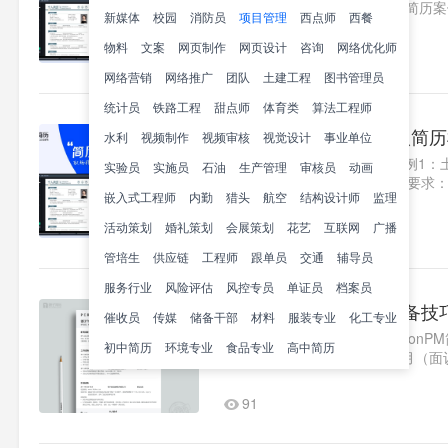
方位展示求职者的专业实力。简历案
新媒体
校园
消防员
项目管理
西点师
西餐
意向岗位：项目管理●意向城市..1
物料
文案
网页制作
网页设计
咨询
网络优化师
359
网络营销
网络推广
团队
土建工程
图书管理员
统计员
铁路工程
甜点师
体育类
算法工程师
7个精选IT项目管理个人简
水利
视频制作
视频审核
视觉设计
事业单位
IT项目管理简历模板集简历范例1
实验员
实施员
石油
生产管理
审核员
动画
理●意向城市：广东深圳●薪资要求：1
嵌入式工程师
内勤
猎头
航空
结构设计师
监理
木工程|20xx.9-20xx.12●..1
活动策划
婚礼策划
会展策划
251
花艺
互联网
广播
管培生
供应链
工程师
跟单员
交通
辅导员
服务行业
风险评估
风控专员
单证员
档案员
数字化项目管理高分必备技
催收员
传媒
储备干部
材料
服装专业
化工专业
>>>免费制作简历<<<Digitizatio
初中简历
环境专业
食品专业
高中简历
城市:深圳●薪资要求:30-40K/月（面
翻..1
91