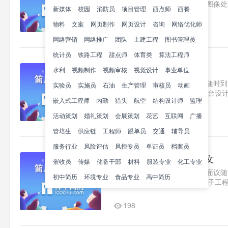
与工程曾学习电子技术基础，图像处理
新媒体
校园
消防员
项目管理
西点师
西餐
计算机二级证书工作经验20..1
物料
文案
网页制作
网页设计
咨询
网络优化师
185
网络营销
网络推广
团队
土建工程
图书管理员
统计员
铁路工程
甜点师
体育类
算法工程师
音效师简历范文
水利
视频制作
视频审核
视觉设计
事业单位
求职意向音效师上海薪资面议随时到岗教
实验员
实施员
石油
生产管理
审核员
动画
2020.x-2020x锤子简历大学舞台
嵌入式工程师
内勤
猎头
航空
结构设计师
监理
（操作）主要参与操作设计作品..1
活动策划
婚礼策划
会展策划
311
花艺
互联网
广播
管培生
供应链
工程师
跟单员
交通
辅导员
服务行业
风险评估
风控专员
单证员
档案员
音频算法工程师简历范文
催收员
传媒
储备干部
材料
服装专业
化工专业
求职意向音频算法工程师薪资面议随时到
初中简历
环境专业
食品专业
高中简历
2020.x-2020x锤子简历大学
月毕业工作经验2020.x-2020x锤子..
198