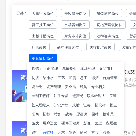
分类：
人事行政岗位
美容健身岗位
餐饮旅游岗位
金
音效师简历模板-精选篇
普工技工岗位
市场营销岗位
房地产建筑岗位
基本信息姓名：锤子简历年龄：39
12345678910邮箱：BD@10
出版传播岗位
财务审计岗位
法律咨询岗位
贸
间：可随时教育背景学校名称：广州艺
112
广告岗位
品牌项目岗位
医疗护理岗位
质量管
更多简历岗位
筛选：
工商管理
汽车专业
卖场经理
食品加工
音视频内容BD简历经验范文
制版
给排水
工艺
租赁
总工
综拓
自如管家
求职意向音视频内容BD北京薪资面议随
作经验2020.x-2020x锤子简
资金岗
资产管理
安全员
导购
专业相关
象：中央政府事务总监职责业绩..1
专利工程师
注册专员
运营岗
职业经理人
值班
219
艺人经纪人
知识产权
政治
证券
招投标
招生
招商
招标
站务
战略
原画师
园林
预算员
游戏
用户运营
硬件工程师
音效后期简历范文
影像
营运
应届生
银行
音效师
艺术
求职意向音效后期湖北武汉薪资面议随时
业务
研究
宣传
汽修