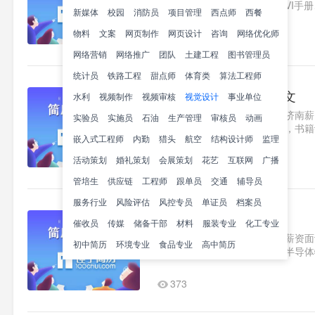
了标志设计、网页设计，以及VI手
新媒体
校园
消防员
项目管理
西点师
西餐
Flash、3DMax工作经验2020.x-..1
物料
文案
网页制作
网页设计
咨询
网络优化师
176
网络营销
网络推广
团队
土建工程
图书管理员
统计员
铁路工程
甜点师
体育类
算法工程师
视觉传达设计师简历范文
水利
视频制作
视频审核
视觉设计
事业单位
求职意向视觉传达设计师山东济南薪资面
实验员
实施员
石油
生产管理
审核员
动画
计品牌设计，广告设计，摄影，书籍设计
嵌入式工程师
内勤
猎头
航空
结构设计师
监理
省高平市田卫东美术培训中心..1
活动策划
婚礼策划
会展策划
188
花艺
互联网
广播
管培生
供应链
工程师
跟单员
交通
辅导员
服务行业
风险评估
风控专员
单证员
档案员
视觉工程师简历范文
催收员
传媒
储备干部
材料
服装专业
化工专业
求职意向视觉工程师广东深圳薪资面议随
初中简历
环境专业
食品专业
高中简历
课程：数字电路，模拟电路，半导体物
金，优秀学生干部；2016.9校..1
373