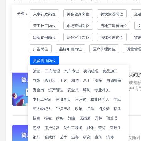
分类：
人事行政岗位
美容健身岗位
餐饮旅游岗位
金
GUI视觉设计个人简历
普工技工岗位
市场营销岗位
房地产建筑岗位
基本信息姓名：锤子简历年龄：25
12345678910邮箱：BD@100
出版传播岗位
财务审计岗位
法律咨询岗位
贸
求：面议入职时间：立即教育背景学校
112
广告岗位
品牌项目岗位
医疗护理岗位
质量管
更多简历岗位
筛选：
工商管理
汽车专业
卖场经理
食品加工
摄影师摄影助理个人求职简
制版
给排水
工艺
租赁
总工
综拓
自如管家
求职意向摄影师/摄影助理四川成都薪资
2007—2009成都礼仪职业学校中专学
资金岗
资产管理
安全员
导购
专业相关
2020x自我评价你好，我是一名92年.
专利工程师
注册专员
运营岗
职业经理人
值班
170
艺人经纪人
知识产权
政治
证券
招投标
招生
招商
招标
站务
战略
原画师
园林
预算员
游戏
用户运营
硬件工程师
视觉设计简历范文样本
影像
营运
应届生
银行
音效师
艺术
求职意向视觉设计北京薪资面议随时到岗
业务
研究
宣传
汽修