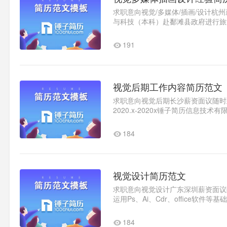
求职意向视觉/多媒体/插画/设计杭州
与科技（本科）赴鄱滩县政府进行旅
岳庙阿岳仔形象设计中国..1
191
视觉后期工作内容简历范文
求职意向视觉后期长沙薪资面议随时到岗
2020.x-2020x锤子简历信息
项目需要，协同团队完成内..1
184
视觉设计简历范文
求职意向视觉设计广东深圳薪资面议随时
运用Ps、Ai、Cdr、office
帧，包装设计等。3Dmax运用不..1
184