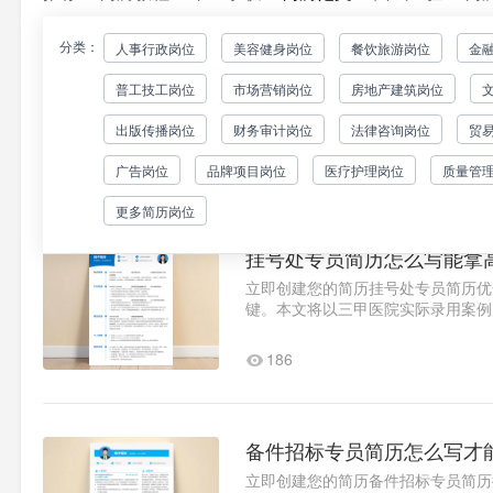
分类：
人事行政岗位
美容健身岗位
餐饮旅游岗位
金
5套专业人事专员简历模板
普工技工岗位
市场营销岗位
房地产建筑岗位
立即创建您的简历人事专员简历撰写
场中，一份优秀的人事专员简历需要
出版传播岗位
财务审计岗位
法律咨询岗位
贸
格证书实操经验呈现：重点..1
331
广告岗位
品牌项目岗位
医疗护理岗位
质量管
更多简历岗位
挂号处专员简历怎么写能拿
立即创建您的简历挂号处专员简历优
键。本文将以三甲医院实际录用案例
求职意向优化医疗行政岗位建..1
186
备件招标专员简历怎么写才
立即创建您的简历备件招标专员简历