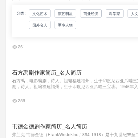
分类：
文化艺术
演艺明星
商业经济
科学家
人
潘仁山剧作家简历_名人简历
国外名人
军事人物
1951年开始发表作品1960年毕业于山东大学中文系。历任《
1980年加入中国作家协会历史人物浙江浦江人。中共党员。1960
261
石方禹剧作家简历_名人简历
石方禹，电影编剧，诗人。祖籍福建福州，生于印度尼西亚爪哇三宝
剧，诗人。祖籍福建福州，生于印度尼西亚爪哇三宝垅。1946年入北
259
韦德金德剧作家简历_名人简历
弗兰克·韦德金德（FrankWedekind,1864-1918）是