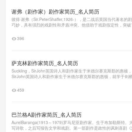
谢弗（剧作家）剧作家简历_名人简历
彼得·谢弗（Sir.PeterShaffer,1926-），是二战后英
巧妙，具有强烈的戏剧性和矛盾冲突。他借助于戏剧假定性，突破了
396
萨克林剧作家简历_名人简历
Suckling，SirJohn英国诗人和剧作家生于米德尔赛克斯郡的惠顿，
SirJohn英国诗人和剧作家生于米德尔赛克斯郡的惠顿，就学于剑
459
巴兰格A剧作家简历_名人简历
AurelBaranga(1913～1979)罗马尼亚剧作家。生于布
写诗歌，之后写报告文学和戏剧。第一部剧作是政性的讽刺喜剧《法格德乌