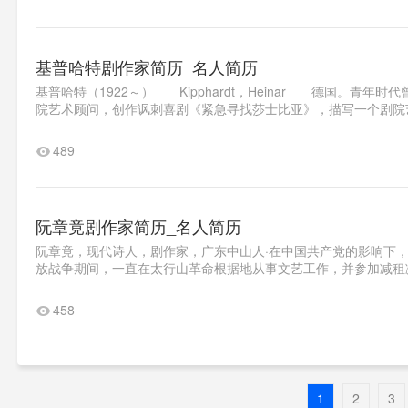
基普哈特剧作家简历_名人简历
基普哈特（1922～） Kipphardt，Heinar 德国。青年
院艺术顾问，创作讽刺喜剧《紧急寻找莎士比亚》，描写一个剧院艺术
489
阮章竟剧作家简历_名人简历
阮章竟，现代诗人，剧作家，广东中山人·在中国共产党的影响下，
放战争期间，一直在太行山革命根据地从事文艺工作，并参加减租减
458
1
2
3