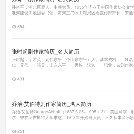
孙肖平，河北巨鹿人。中共党员。1955年毕业于中国作家协会文
淮河建设工地团委书记，黄河三门峡工程局团委宣传部部长，安徽作
354
张时起剧作家简历_名人简历
张时起，字才英，元代东平（今山东东平）人。基本资料 
代：元代 籍贯：山东东平 民族：汉族 职业：杂剧作家个人
401
乔治·艾伯特剧作家简历_名人简历
乔治·艾伯特GeorgeAbbott（1887.6.25--1995.1.
尔，曾在罗吉斯特大学求这。1913年开始当演员，不久从事音乐歌
251