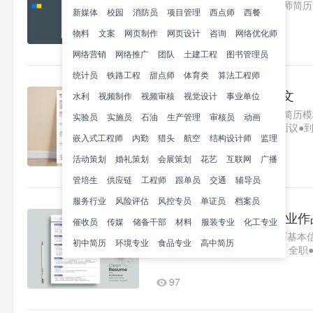
的今天，一份出色的角色原画师简历
新媒体
校园
消防员
项目管理
西点师
西餐
告，拥有完整项目数据和量化成..1
物料
文案
网页制作
网页设计
咨询
网络优化师
624
网络营销
网络推广
团队
土建工程
图书管理员
统计员
铁路工程
甜点师
体育类
算法工程师
原画师求职简历模板范文
水利
视频制作
视频审核
视觉设计
事业单位
立即创建您的简历原画师求职简历模
实验员
实施员
石油
生产管理
审核员
动画
城市：广东广州●薪资要求：面议●
嵌入式工程师
内勤
猎头
航空
结构设计师
监理
机科学与技术●学位：学士●G..1
活动策划
婚礼策划
会展策划
73
花艺
互联网
广播
管培生
供应链
工程师
跟单员
交通
辅导员
服务行业
风险评估
风控专员
单证员
档案员
游戏原画师求职简历|专业作
催收员
传媒
储备干部
材料
服装专业
化工专业
>>>免费制作简历<<<锤子简历基
初中简历
环境专业
食品专业
高中简历
你的地址求职意向●求职类型：全职
状态：随时..1
97