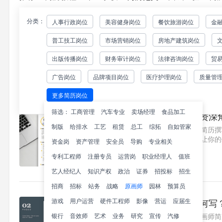
分类：
人事行政岗位
美容健身岗位
餐饮旅游岗位
金
游戏角色原画师简历如何写
普工技工岗位
市场营销岗位
房地产建筑岗位
立即创建您的简历游戏角色原画师简
的今天，一份出色的角色原画师简历
出版传播岗位
财务审计岗位
法律咨询岗位
贸
告，拥有完整项目数据和量化成..1
194
广告岗位
品牌项目岗位
医疗护理岗位
质量管
更多简历岗位
筛选：
工商管理
汽车专业
卖场经理
食品加工
游戏原画师简历怎么写资深
制版
给排水
工艺
租赁
总工
综拓
自如管家
立即创建您的简历游戏原画师简历撰
游戏行业，一份出色的简历能让你的
资金岗
资产管理
安全员
导购
专业相关
历，专业化的呈现能显著提升面..1
专利工程师
注册专员
运营岗
职业经理人
值班
227
艺人经纪人
知识产权
政治
证券
招投标
招生
招商
招标
站务
战略
原画师
园林
预算员
游戏
用户运营
硬件工程师
游戏角色原画师简历如何写
影像
营运
应届生
银行
音效师
艺术
立即创建您的简历游戏角色原画师简
业务
研究
宣传
汽修