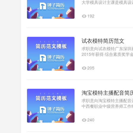
大学模具设计主课是模具设
2020.x-2020x实习经验2020.
192
试衣模特简历范文
求职意向试衣模特广东深圳薪资
2015年获得·综合素质奖
加盐亭晚会《嫘祖颂》时装..
205
淘宝模特主播配音简
求职意向淘宝模特主播配音辽
中西餐职业中级营养师工作经验
我评价热爱动漫二次元会一..
240