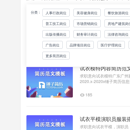
分类：
人事行政岗位
美容健身岗位
餐饮旅游岗位
淘宝主播模特简历模
普工技工岗位
市场营销岗位
房地产建筑岗
以下简历内容以淘宝主播模
大家可以借鉴参考，用实例
出版传播岗位
财务审计岗位
法律咨询岗位
位：淘宝主播模特意向城市..
180
广告岗位
品牌项目岗位
医疗护理岗位
更多简历岗位
试衣模特内容简历范
求职意向试衣模特广东广州薪
2020.x-2020x锤子
内部日常事务工作2、协助审核
185
试衣平模演职员服装
求职意向试衣平模，演职员，