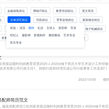
金融保险岗位
网络IT岗位
教育培训岗位
英文简历
板
位
文体演艺岗位
司机岗位
零售促销岗位
家政物业岗位
特岗位招聘需求为背景，我们制作一份全面.专业且极具参考价值的案例，
诠释如何在这个竞争激烈的行业中立足。求职意向求职类型：全职意向岗
筛选：
演员
模特
礼仪
主持人
造型师
导演
贸易采购岗位
物流仓储岗位
设计行业岗位
电子机械岗位
1
经纪人
摄影师
影视制作
舞蹈教练
艺术专业
2024/12/02
模
质量管理岗位
销售岗位
客服岗位
通用简历范文
音乐专业
文
资面议随时到岗教育背景2020.x-2020x锤子简历大学艺术设计工作经验
简历信息技术有限公司行政主任1、协助行政部经理完成公司行政事务工作及部门
..1
2023/10/05
模
搭配师简历范文
服装搭配师浙江杭州薪资面议随时到岗教育背景2020.x-2020x锤子简历