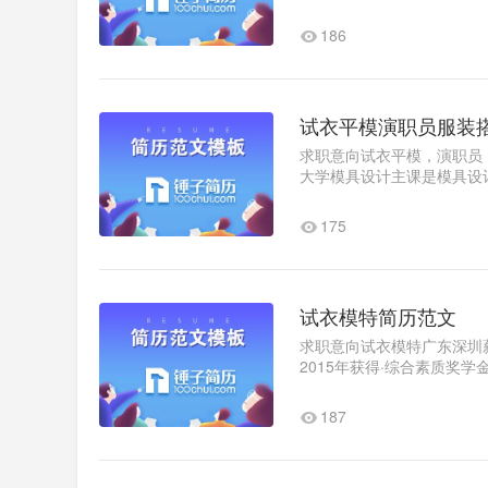
内部日常事务工作2、协助审核
186
试衣平模演职员服装
求职意向试衣平模，演职员，
大学模具设计主课是模具设
2020.x-2020x实习经验2020.
175
试衣模特简历范文
求职意向试衣模特广东深圳薪资
2015年获得·综合素质奖
加盐亭晚会《嫘祖颂》时装..
187