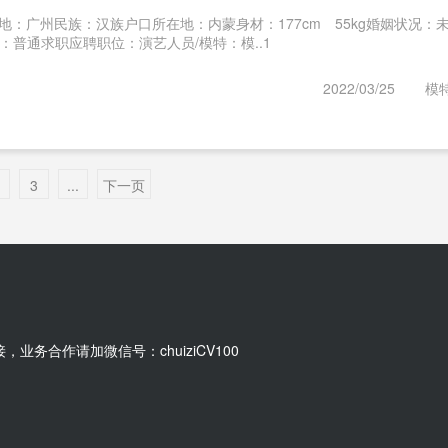
：广州民族：汉族户口所在地：内蒙身材：177cm 55kg婚姻状况：
普通求职应聘职位：演艺人员/模特：模..1
2022/03/25
模
3
...
下一页
，业务合作请加微信号：chuiziCV100