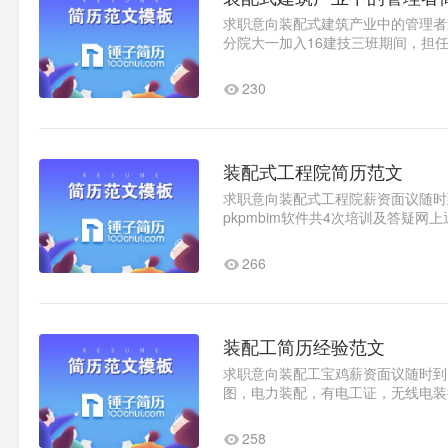
求职意向装配式建筑产业中的管理者薪资
分院大一加入16建技三班期间，担
干部。在此期间，参加了分院..1
230
装配式工程院简历范文
求职意向装配式工程院薪资面议随时到岗
pkpmbim软件共4次培训及答疑网上通过
团联合会助理负责社联以及社团的..
266
装配工简历经验范文
求职意向装配工宝鸡薪资面议随时到岗教育背
图，电力装配，有电工证，无线电装接证
装配成型2014.10-2017.12苏..1
258