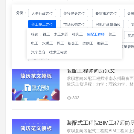
分类：
人事行政岗位
美容健身岗位
餐饮旅游岗位
金
装配生主管简历范文
普工技工岗位
市场营销岗位
房地产建筑岗位
求职意向装配生主管福建厦门薪资面议随
专业工作经验2020.x-2020x
筛选：
钳工
木工木匠
模具工
装配工程师
普工
出版传播岗位
财务审计岗位
法律咨询岗位
贸
组长完成日常的生产计划任..1
电工
水暖工
焊工
钣金工
缝纫工
搬运工
266
广告岗位
品牌项目岗位
医疗护理岗位
质量管
汽车美容
技术工程师
更多简历岗位
装配工程师简历范文
求职意向装配工程师湖南永州薪资面议随
建筑主修课程：力学：理论力学、材
理、企业管理；辅助课程：建筑制..
303
装配式工程院BIM工程师简
求职意向装配式工程院BIM工程师上海