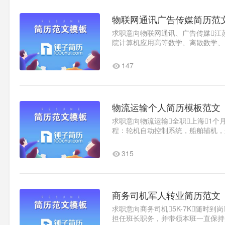
物联网通讯广告传媒简历范
求职意向物联网通讯、广告传媒江苏南京
院计算机应用高等数学、离散数学、
据结构、操作系统、编译原理、2016.9
147
物流运输个人简历模板范文
求职意向物流运输全职上海1个月内
程：轮机自动控制系统，船舶辅机，
置，船舶检验2012/9--2013/1学校..
315
商务司机军人转业简历范文
求职意向商务司机5K-7K随时到岗
担任班长职务，并带领本班一直保持