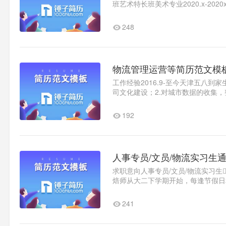
班艺术特长班美术专业2020.x-20
2020x德邦物流经理专员担任河北区.
248
物流管理运营等简历范文模
工作经验2016.9-至今天津五八
司文化建设；2.对城市数据的收集
成分城市KPI；4.制定招商..1
192
人事专员/文员/物流实习生
求职意向人事专员/文员/物流实习生全职
焙师从大二下学期开始，每逢节假日
示烤箱的功能和教给客户一..1
241