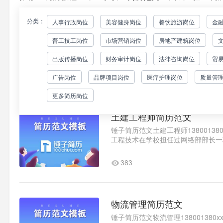
分类：
人事行政岗位
美容健身岗位
餐饮旅游岗位
金
物流经理/总监简历模板范文
普工技工岗位
市场营销岗位
房地产建筑岗位
锤子简历范文物流经理/总监138001380
语1.在校期间积极参加大学生社团
出版传播岗位
财务审计岗位
法律咨询岗位
贸
职。在学校的领导和指导下带领社..
333
广告岗位
品牌项目岗位
医疗护理岗位
质量管
更多简历岗位
土建工程师简历范文
锤子简历范文土建工程师138001380xx
工程技术在学校担任过网络部部长一
量建筑制图建筑材料建筑施工建筑..
383
物流管理简历范文
锤子简历范文物流管理138001380xxx